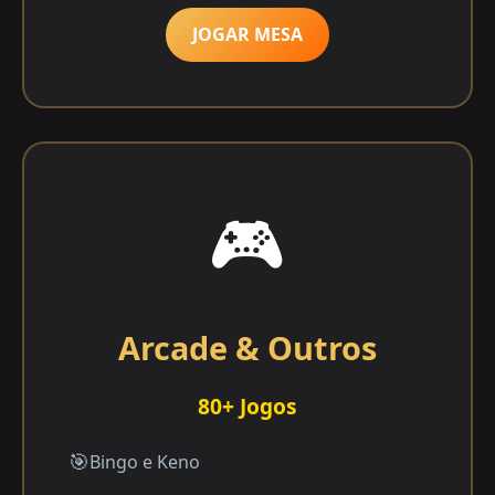
JOGAR MESA
🎮
Arcade & Outros
80+ Jogos
Bingo e Keno