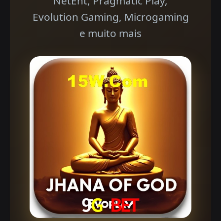
NetEnt, Pragmatic Play,
Evolution Gaming, Microgaming
e muito mais