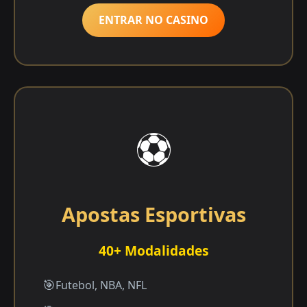
ENTRAR NO CASINO
⚽
Apostas Esportivas
40+ Modalidades
Futebol, NBA, NFL