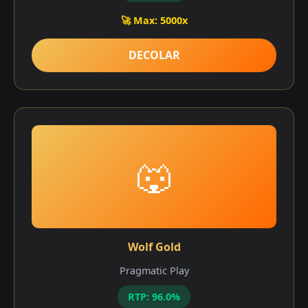
🚀 Max: 5000x
DECOLAR
🐺
Wolf Gold
Pragmatic Play
RTP: 96.0%