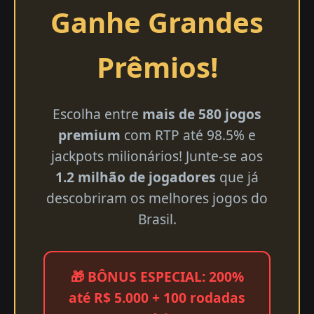
Ganhe Grandes
Prêmios!
Escolha entre
mais de 580 jogos
premium
com RTP até 98.5% e
jackpots milionários! Junte-se aos
1.2 milhão de jogadores
que já
descobriram os melhores jogos do
Brasil.
🎁 BÔNUS ESPECIAL: 200%
até R$ 5.000 + 100 rodadas