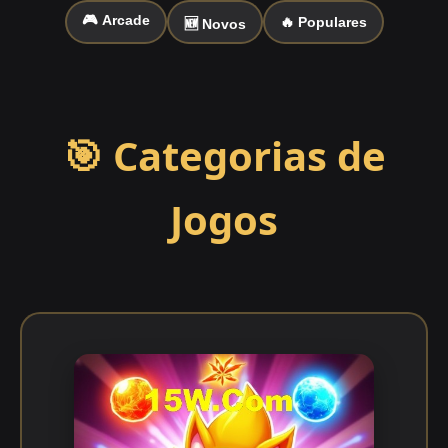
🎮 Arcade
🔥 Populares
🆕 Novos
🎯 Categorias de
Jogos