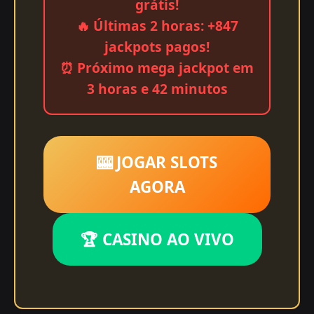
grátis!
🔥 Últimas 2 horas: +847
jackpots pagos!
⏰ Próximo mega jackpot em
3 horas e 42 minutos
🎰 JOGAR SLOTS
AGORA
🏆 CASINO AO VIVO