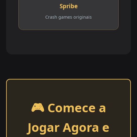
Spribe
Crash games originais
🎮 Comece a
Jogar Agora e