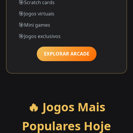
Scratch cards
Jogos virtuais
Mini games
Jogos exclusivos
EXPLORAR ARCADE
🔥 Jogos Mais
Populares Hoje