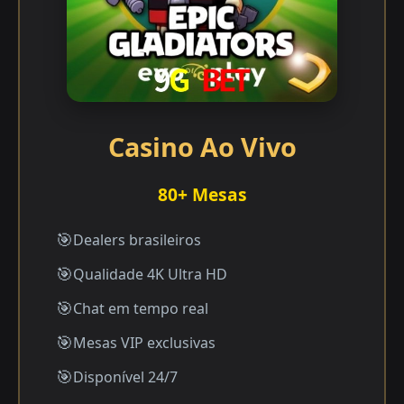
Casino Ao Vivo
80+ Mesas
Dealers brasileiros
Qualidade 4K Ultra HD
Chat em tempo real
Mesas VIP exclusivas
Disponível 24/7