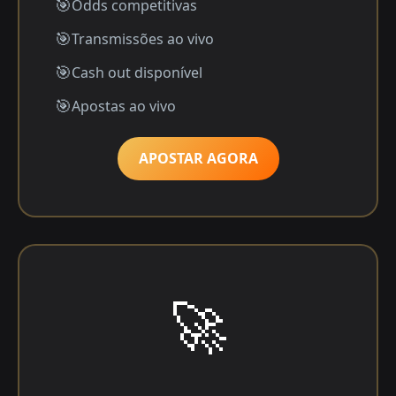
Odds competitivas
Transmissões ao vivo
Cash out disponível
Apostas ao vivo
APOSTAR AGORA
🚀