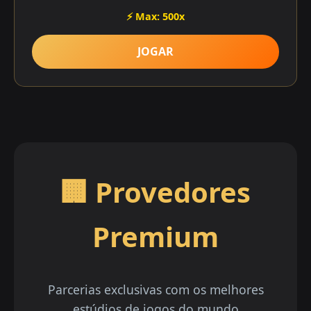
⚡ Max: 500x
JOGAR
🏢 Provedores
Premium
Parcerias exclusivas com os melhores
estúdios de jogos do mundo