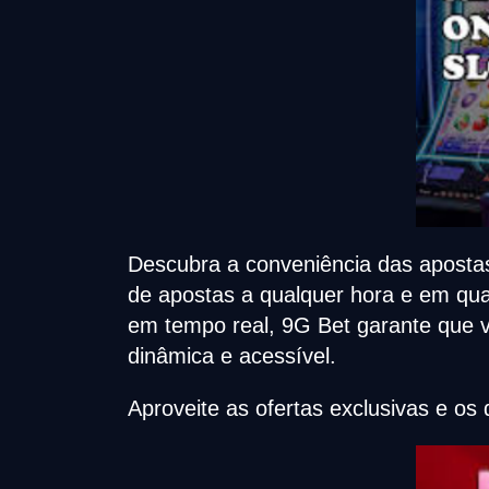
Descubra a conveniência das apostas
de apostas a qualquer hora e em qua
em tempo real, 9G Bet garante que 
dinâmica e acessível.
Aproveite as ofertas exclusivas e os 