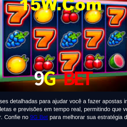
ises detalhadas para ajudar você a fazer apostas
pletas e previsões em tempo real, permitindo qu
r. Confie no
9G Bet
para melhorar sua estratégia 