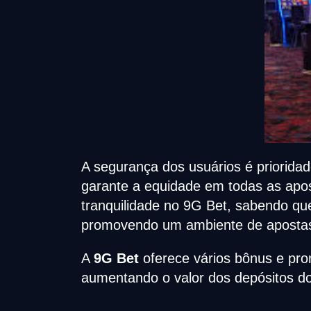
A segurança dos usuários é priorida
garante a equidade em todas as apo
tranquilidade no 9G Bet, sabendo q
promovendo um ambiente de apostas 
A
9G Bet
oferece vários bônus e pro
aumentando o valor dos depósitos do