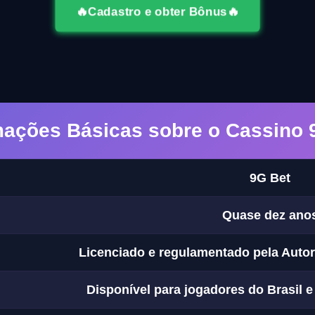
🔥Cadastro e obter Bônus🔥
mações Básicas sobre o Cassino 
9G Bet
Quase dez ano
Licenciado e regulamentado pela Autor
Disponível para jogadores do Brasil e