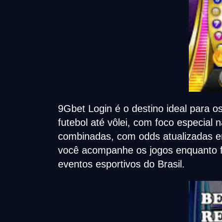
9Gbet Login é o destino ideal para
futebol até vôlei, com foco especial 
combinadas, com odds atualizadas em
você acompanhe os jogos enquanto 
eventos esportivos do Brasil.