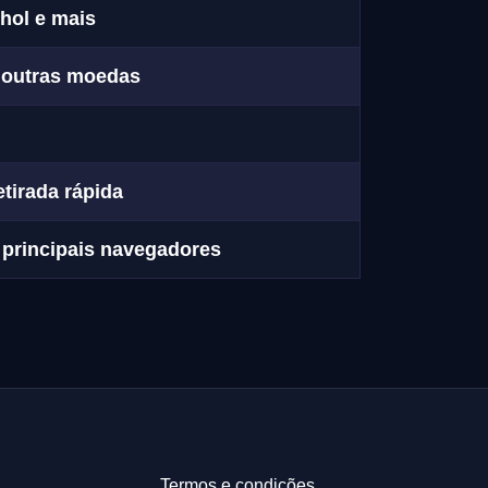
hol e mais
s outras moedas
tirada rápida
 principais navegadores
Termos e condições