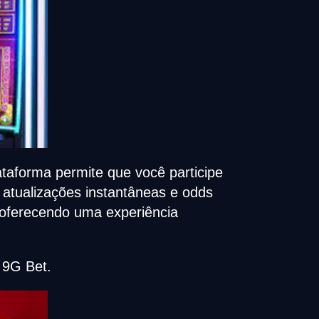
taforma permite que você participe
 atualizações instantâneas e odds
oferecendo uma experiência
m 9G Bet.